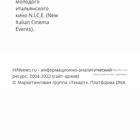
молодого
итальянского
кино N.I.C.E. (New
Italian Cinema
Events).
HifiNews.ru - информационно-аналитический
Политика обработки
персональных данных
ресурс, 2004-2022 (сайт-архив)
©
Маркетинговая группа «Текарт»
. Платформа
DNA