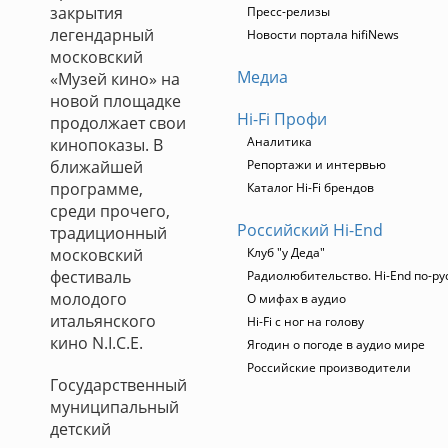
закрытия
Пресс-релизы
легендарный
Новости портала hifiNews
московский
Медиа
«Музей кино» на
новой площадке
Hi-Fi Профи
продолжает свои
Аналитика
кинопоказы. В
ближайшей
Репортажи и интервью
программе,
Каталог Hi-Fi брендов
среди прочего,
Российский Hi-End
традиционный
московский
Клуб "у Деда"
фестиваль
Радиолюбительство. Hi-End по-ру
молодого
О мифах в аудио
итальянского
Hi-Fi с ног на голову
кино N.I.C.E.
Ягодин о погоде в аудио мире
Российские производители
Государственный
муниципальный
детский