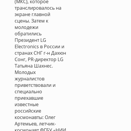
(МКС), которое
транслировалось на
экране главной
сцены. Затем к
молодежи
обратились
Президент LG
Electronics в России и
странах СНГ г-н Дахюн
Сонг, PR-директор LG
Татьяна Шахнес.
Молодых
журналистов
приветствовали и
специально
приехавшие
известные
российские
космонавты: Олег
Артемьев, летчик-
космонавт ФГБУ «НИИ