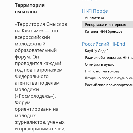
Территория
Hi-Fi Профи
смыслов
Аналитика
«Территория Смыслов
Репортажи и интервью
на Клязьме» — это
Каталог Hi-Fi брендов
всероссийский
молодежный
Российский Hi-End
образовательный
Клуб "у Деда"
форум. Он
Радиолюбительство. Hi-End
проводится каждый
О мифах в аудио
год под патронажем
Hi-Fi с ног на голову
Федерального
Ягодин о погоде в аудио м
агентства по делам
Российские производител
молодежи
(«Росмолодежь»).
Форум
ориентированн на
молодых
журналистов, ученых
и предпринимателей,