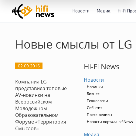
Новости
Медиа
Hi-Fi Пр
Новые смыслы от LG
Hi-Fi News
02.09.2016
Новости
Компания LG
Новинки
представила топовые
Бизнес
AV-новинки на
Технологии
Всероссийском
Молодежном
События
Образовательном
Пресс-релизы
Форуме «Территория
Новости портала hifiNews
Смыслов»
Медиа