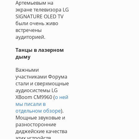
Артемьевым на
экране телевизора LG
SIGNATURE OLED TV
были очень живо
встречены
аудиторией.
Танцы в лазерном
дыму
Важными
участниками Форума
стали и сверхмощные
аудиосистемы LG
XBoom CM9960 (
о ней
мы писали в
отдельном обзоре
).
Мощные звуковые и
разносторонние
диджейские качества
этих устройств