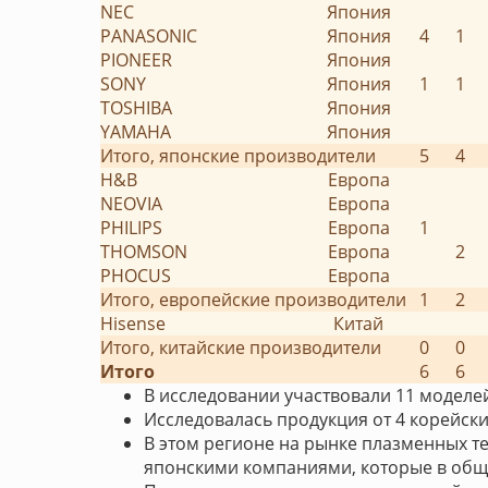
NEC
Япония
PANASONIC
Япония
4
1
PIONEER
Япония
SONY
Япония
1
1
TOSHIBA
Япония
YAMAHA
Япония
Итого, японские производители
5
4
H&B
Европа
NEOVIA
Европа
PHILIPS
Европа
1
THOMSON
Европа
2
PHOCUS
Европа
Итого, европейские производители
1
2
Hisense
Китай
Итого, китайские производители
0
0
Итого
6
6
В исследовании участвовали 11 моделе
Исследовалась продукция от 4 корейски
В этом регионе на рынке плазменных т
японскими компаниями, которые в общ