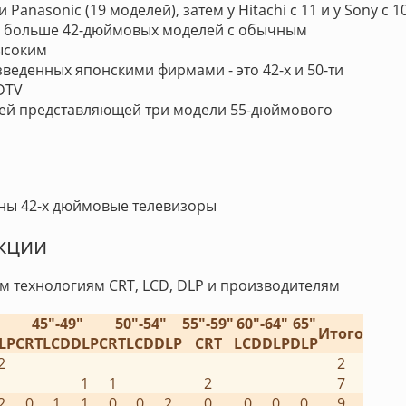
nasonic (19 моделей), затем у Hitachi с 11 и у Sony с 1
ии больше 42-дюймовых моделей с обычным
ысоким
еденных японскими фирмами - это 42-х и 50-ти
DTV
ией представляющей три модели 55-дюймового
ны 42-х дюймовые телевизоры
кции
 технологиям CRT, LCD, DLP и производителям
45"-49"
50"-54"
55"-59"
60"-64"
65"
Итого
LP
CRT
LCD
DLP
CRT
LCD
DLP
CRT
LCD
DLP
DLP
2
2
1
1
2
7
2
0
1
1
0
0
2
0
0
0
0
9