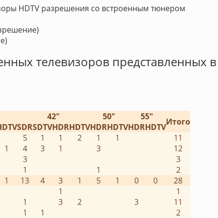
визоры HDTV разрешения со встроенным тюнером
азрешение)
е)
енных телевизоров представленных в
42"
50"
55"
Итого
HDTV
SDR
SDTV
HDR
HDTV
HDR
HDTV
HDR
HDTV
5
1
1
2
1
1
11
1
4
3
1
3
12
3
3
1
1
2
1
13
4
3
1
5
1
0
0
28
1
1
1
3
2
3
11
1
1
2