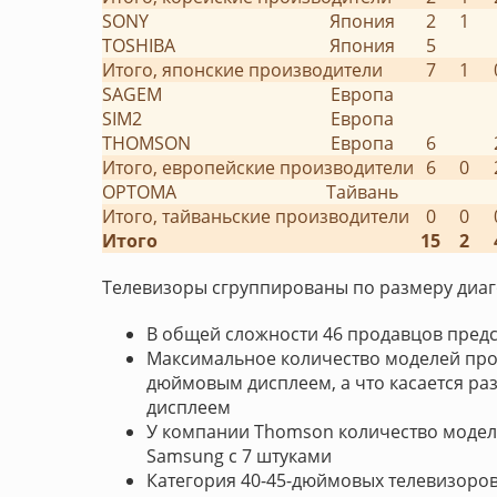
SONY
Япония
2
1
TOSHIBA
Япония
5
Итого, японские производители
7
1
SAGEM
Европа
SIM2
Европа
THOMSON
Европа
6
Итого, европейские производители
6
0
OPTOMA
Тайвань
Итого, тайваньские производители
0
0
Итого
15
2
Телевизоры сгруппированы по размеру диа
В общей сложности 46 продавцов пред
Максимальное количество моделей про
дюймовым дисплеем, а что касается р
дисплеем
У компании Thomson количество моделей
Samsung с 7 штуками
Категория 40-45-дюймовых телевизоров с