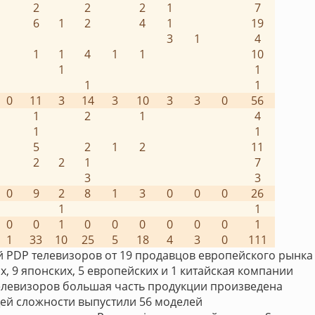
2
2
2
1
7
6
1
2
4
1
19
3
1
4
1
1
4
1
1
10
1
1
1
1
0
11
3
14
3
10
3
3
0
56
1
2
1
4
1
1
5
2
1
2
11
2
2
1
7
3
3
0
9
2
8
1
3
0
0
0
26
1
1
0
0
1
0
0
0
0
0
0
1
1
33
10
25
5
18
4
3
0
111
й PDP телевизоров от 19 продавцов европейского рынка
х, 9 японских, 5 европейских и 1 китайская компании
елевизоров большая часть продукции произведена
ей сложности выпустили 56 моделей