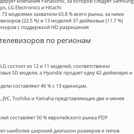
ирует компания Panasonic, за которой следует Samsung
ps, LG Electronics и Hitachi
73 моделями захватили 65.8 % всего рынка, за ними
визоров (22.5 %) и 13 моделей 37-дюймовых (11.7 %)
изоров с поддержкой HD разрешения
 телевизоров по регионам
G состоит из 12 и 11 моделей, соответственно
овых SD модели, а Hyundai продает одну 42-дюймовую и
одели составляют 46 % с 13 единицам.
, JVC, Toshiba и Yamaha представляющих две и менее
лей составляет 50 % европейского рынка PDP
ет наиболее широкий диапазон размеров и типов