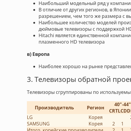
Наибольший модельный ряд у компании Pa
В отличие от других регионов, в Япон
разрешением, чем того же размера с в
Наибольшее количество моделей произв
дюймовые телевизоры с поддержкой H
Hitachi является единственной компан
плазменного HD телевизора
в) Европа
Наиболее хорошо на рынке представле
3. Телевизоры обратной прое
Телевизоры сгруппированы по используемым
40"-44"
Производитель
Регион
CRT
LCD
D
LG
Корея
SAMSUNG
Корея
2
1
Итого, корейские производители
2
1