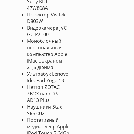
Sony KDL-
47W808A
Проектор Vivitek
D803W
Видеокамера JVC
GC-PX100
Моноблочный
персональный
компьютер Apple
iMac с экраном
21,5 дюйма
Ультрабук Lenovo
IdeaPad Yoga 13
Неттоп ZOTAC
ZBOX nano XS
AD13 Plus
Наушники Stax
SRS 002
Портативный
медиаплеер Apple
iPod Touch 5 64Gb