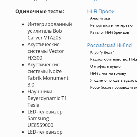
Одиночные тесты:
Hi-Fi Профи
Аналитика
Интегрированный
Репортажи и интервью
усилитель Bob
Каталог Hi-Fi брендов
Carver VTA20S
Акустические
Российский Hi-End
системы Vector
Клуб "у Деда"
HX300
Радиолюбительство. Hi-E
Акустические
О мифах в аудио
системы Noize
Hi-Fi с ног на голову
Fabrik Monument
Ягодин о погоде в аудио 
3.0
Российские производите
Наушники
Beyerdynamic T1
Tesla
LED-телевизор
Samsung
UE85S9000
LED-телевизор