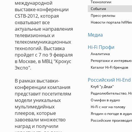
Технологии
международной
выставке-конференции
События
CSTB-2012, которая
Пресс-релизы
охватывает все
Новости портала hifiNe
актуальные направления
Медиа
телевизионных и
телекоммуникационных
Hi-Fi Профи
технологий. Выставка
Аналитика
пройдет с 7 по 9 февраля
в Москве, в МВЦ "Крокус
Репортажи и интервью
Экспо".
Каталог Hi-Fi брендов
Российский Hi-End
В рамках выставки-
конференции компания
Клуб "у Деда"
представит посетителям
Радиолюбительство. Hi
модели уникальных
О мифах в аудио
мультимедийных
Hi-Fi с ног на голову
плееров, которые
Ягодин о погоде в ауди
завоевали множество
Российские производи
наград и получили