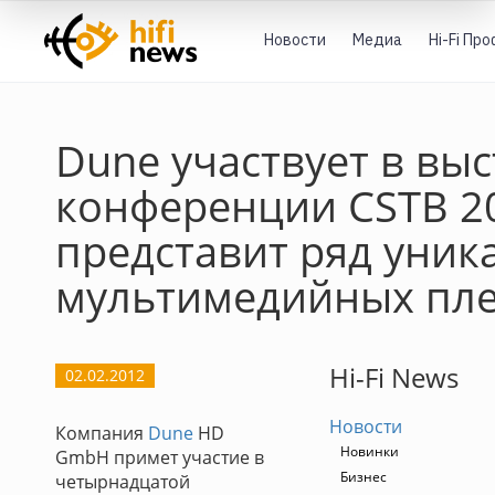
Новости
Медиа
Hi-Fi Пр
Dune участвует в выс
конференции CSTB 20
представит ряд уник
мультимедийных пл
Hi-Fi News
02.02.2012
Новости
Компания
Dune
HD
Новинки
GmbH примет участие в
Бизнес
четырнадцатой