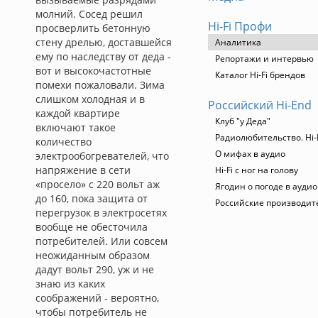
молний. Сосед решил
Hi-Fi Профи
просверлить бетонную
стену дрелью, доставшейся
Аналитика
ему по наследству от деда -
Репортажи и интервью
вот и высокочастотные
Каталог Hi-Fi брендов
помехи пожаловали. Зима
слишком холодная и в
Российский Hi-End
каждой квартире
Клуб "у Деда"
включают такое
Радиолюбительство. Hi-
количество
О мифах в аудио
электрообогревателей, что
напряжение в сети
Hi-Fi с ног на голову
«просело» с 220 вольт аж
Ягодин о погоде в ауди
до 160, пока защита от
Российские производит
перегрузок в электросетях
вообще не обесточила
потребителей. Или совсем
неожиданным образом
дадут вольт 290, уж и не
знаю из каких
соображений - вероятно,
чтобы потребитель не