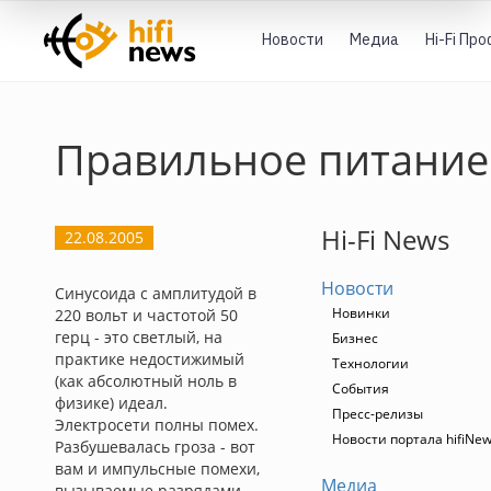
Новости
Медиа
Hi-Fi Пр
Правильное питание
Hi-Fi News
22.08.2005
Новости
Синусоида с амплитудой в
Новинки
220 вольт и частотой 50
герц - это светлый, на
Бизнес
практике недостижимый
Технологии
(как абсолютный ноль в
События
физике) идеал.
Пресс-релизы
Электросети полны помех.
Новости портала hifiNe
Разбушевалась гроза - вот
вам и импульсные помехи,
Медиа
вызываемые разрядами