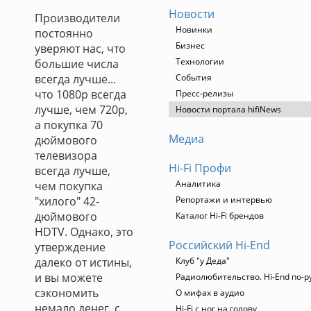
Новости
Производители
Новинки
постоянно
Бизнес
уверяют нас, что
Технологии
большие числа
всегда лучше...
События
что 1080p всегда
Пресс-релизы
лучше, чем 720p,
Новости портала hifiNews
а покупка 70
Медиа
дюймового
телевизора
Hi-Fi Профи
всегда лучше,
Аналитика
чем покупка
"хилого" 42-
Репортажи и интервью
дюймового
Каталог Hi-Fi брендов
HDTV. Однако, это
Российский Hi-End
утверждение
далеко от истины,
Клуб "у Деда"
и вы можете
Радиолюбительство. Hi-End по-р
сэкономить
О мифах в аудио
немало денег, с
Hi-Fi с ног на голову