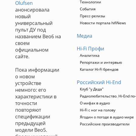
Технологии
Olufsen
анонсировала
События
новый
Пресс-релизы
универсальный
Новости портала hifiNews
пульт ДУ под
Медиа
названием Beo6 на
своем
Hi-Fi Профи
официальном
Аналитика
сайте.
Репортажи и интервью
Пока информации
Каталог Hi-Fi брендов
о новом
Российский Hi-End
устройстве
немного: его
Клуб "у Деда"
характеристики в
Радиолюбительство. Hi-End по
точности
О мифах в аудио
повторяют
Hi-Fi с ног на голову
спецификации
Ягодин о погоде в аудио мире
предыдущей
Российские производители
модели Beo5.