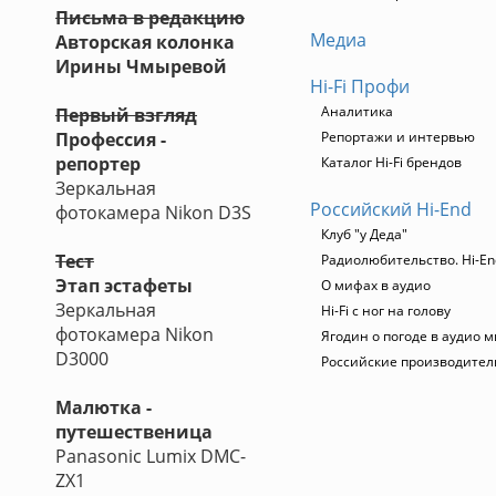
Письма в редакцию
Медиа
Авторская колонка
Ирины Чмыревой
Hi-Fi Профи
Аналитика
Первый взгляд
Профессия -
Репортажи и интервью
репортер
Каталог Hi-Fi брендов
Зеркальная
Российский Hi-End
фотокамера Nikon D3S
Клуб "у Деда"
Тест
Радиолюбительство. Hi-En
Этап эстафеты
О мифах в аудио
Зеркальная
Hi-Fi с ног на голову
фотокамера Nikon
Ягодин о погоде в аудио 
D3000
Российские производител
Малютка -
путешественица
Panasonic Lumix DMC-
ZX1