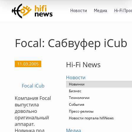
Новости
Медиа
Hi-Fi Пр
Focal: Сабвуфер iCub
Hi-Fi News
11.03.2005
Новости
Новинки
Focal iCub
Бизнес
Компания Focal
Технологии
выпустила
События
довольно
Пресс-релизы
оригинальный
Новости портала hifiNews
аппарат.
Новинка под
Медиа