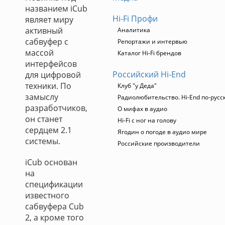
названием iCub
Hi-Fi Профи
являет миру
активный
Аналитика
сабвуфер с
Репортажи и интервью
массой
Каталог Hi-Fi брендов
интерфейсов
Российский Hi-End
для цифровой
техники. По
Клуб "у Деда"
замыслу
Радиолюбительство. Hi-End по-русс
разработчиков,
О мифах в аудио
он станет
Hi-Fi с ног на голову
сердцем 2.1
Ягодин о погоде в аудио мире
системы.
Российские производители
iCub основан
на
спецификации
известного
сабвуфера Cub
2, а кроме того