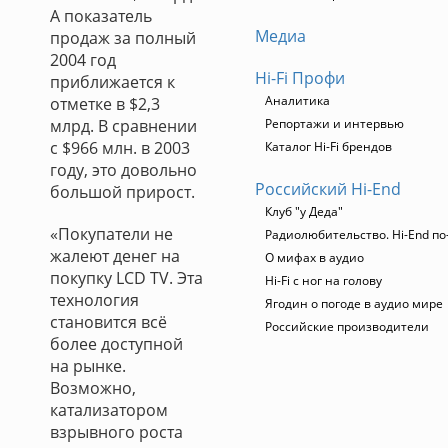
А показатель
Медиа
продаж за полный
2004 год
Hi-Fi Профи
приближается к
Аналитика
отметке в $2,3
млрд. В сравнении
Репортажи и интервью
с $966 млн. в 2003
Каталог Hi-Fi брендов
году, это довольно
Российский Hi-End
большой прирост.
Клуб "у Деда"
«Покупатели не
Радиолюбительство. Hi-End по
жалеют денег на
О мифах в аудио
покупку LCD TV. Эта
Hi-Fi с ног на голову
технология
Ягодин о погоде в аудио мире
становится всё
Российские производители
более доступной
на рынке.
Возможно,
катализатором
взрывного роста