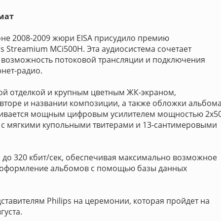
мат
оне 2008-2009 жюри EISA присудило премию
s Streamium MCi500H. Эта аудиосистема сочетает
 возможность потоковой трансляции и подключения
ернет-радио.
ной отделкой и крупным цветным ЖК-экраном,
вторе и названии композиции, а также обложки альбома
чивается мощным цифровым усилителем мощностью 2x5
 с мягкими купольными твитерами и 13-сантимеровыми
 до 320 кбит/сек, обеспечивая максимально возможное
 и оформление альбомов с помощью базы данных
ставителям Philips на церемонии, которая пройдет на
густа.