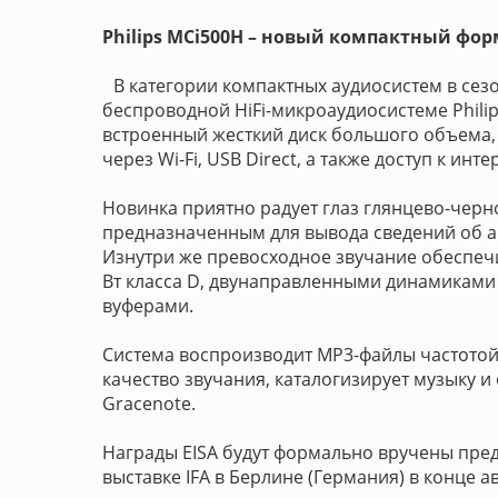
Philips MCi500H – новый компактный фор
В категории компактных аудиосистем в сез
беспроводной HiFi-микроаудиосистеме Philip
встроенный жесткий диск большого объема,
через Wi-Fi, USB Direct, а также доступ к инт
Новинка приятно радует глаз глянцево-чер
предназначенным для вывода сведений об а
Изнутри же превосходное звучание обеспе
Вт класса D, двунаправленными динамиками
вуферами.
Система воспроизводит MP3-файлы частотой
качество звучания, каталогизирует музыку
Gracenote.
Награды EISA будут формально вручены пред
выставке IFA в Берлине (Германия) в конце ав