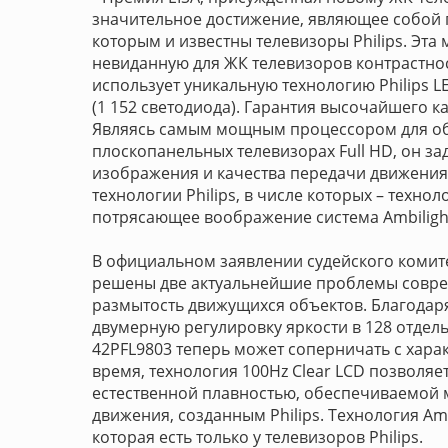
значительное достижение, являющее собой 
которым и известны телевизоры Philips. Эта
невиданную для ЖК телевизоров контрастнос
использует уникальную технологию Philips L
(1 152 светодиода). Гарантия высочайшего ка
Являясь самым мощным процессором для об
плоскопанельных телевизорах Full HD, он з
изображения и качества передачи движения.
технологии Philips, в числе которых – технол
потрясающее воображение система Ambilight
В официальном заявлении судейского комитет
решены две актуальнейшие проблемы соврем
размытость движущихся объектов. Благодар
двумерную регулировку яркости в 128 отдел
42PFL9803 теперь может соперничать с хара
время, технология 100Hz Clear LCD позволя
естественной плавностью, обеспечиваемой
движения, созданным Philips. Технология Am
которая есть только у телевизоров Philips.