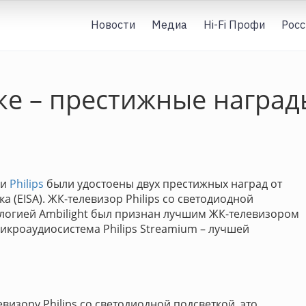
Новости
Медиа
Hi-Fi Профи
Росс
ке – престижные наград
ии
Philips
были удостоены двух престижных наград от
 (EISA). ЖК-телевизор Philips со светодиодной
нологией Ambilight был признан лучшим ЖК-телевизором
-микроаудиосистема Philips Streamium – лучшей
изору Philips со светодиодной подсветкой, это