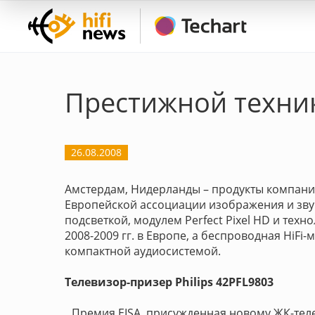
Престижной техни
26.08.2008
Амстердам, Нидерланды – продукты компан
Европейской ассоциации изображения и звука
подсветкой, модулем Perfect Pixel HD и тех
2008-2009 гг. в Европе, а беспроводная HiFi
компактной аудиосистемой.
Телевизор-призер Philips 42PFL9803
Премия EISA, присужденная новому ЖК-телев