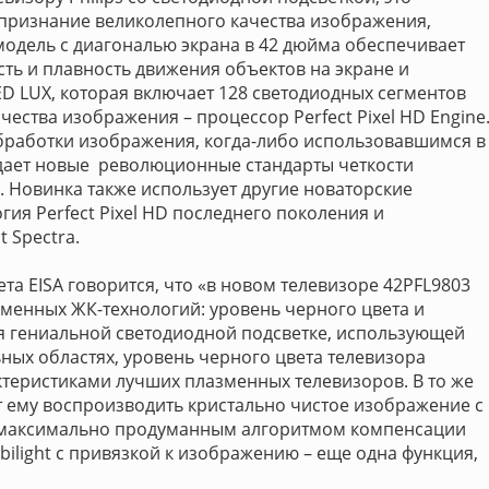
признание великолепного качества изображения,
 модель с диагональю экрана в 42 дюйма обеспечивает
ть и плавность движения объектов на экране и
ED LUX, которая включает 128 светодиодных сегментов
чества изображения – процессор Perfect Pixel HD Engine
работки изображения, когда-либо использовавшимся в
адает новые революционные стандарты четкости
 Новинка также использует другие новаторские
огия Perfect Pixel HD последнего поколения и
 Spectra.
а EISA говорится, что «в новом телевизоре 42PFL9803
енных ЖК-технологий: уровень черного цвета и
я гениальной светодиодной подсветке, использующей
ьных областях, уровень черного цвета телевизора
ктеристиками лучших плазменных телевизоров. В то же
ет ему воспроизводить кристально чистое изображение с
 максимально продуманным алгоритмом компенсации
bilight с привязкой к изображению – еще одна функция,