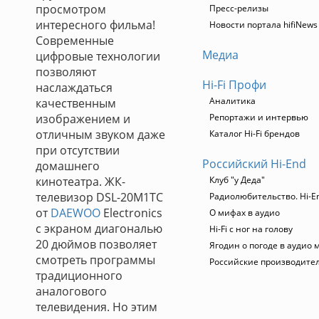
просмотром
Пресс-релизы
интересного фильма!
Новости портала hifiNews
Современные
Медиа
цифровые технологии
позволяют
Hi-Fi Профи
наслаждаться
Аналитика
качественным
изображением и
Репортажи и интервью
отличным звуком даже
Каталог Hi-Fi брендов
при отсутствии
Российский Hi-End
домашнего
кинотеатра. ЖК-
Клуб "у Деда"
телевизор DSL-20M1TC
Радиолюбительство. Hi-En
от
DAEWOO
Electronics
О мифах в аудио
с экраном диагональю
Hi-Fi с ног на голову
20 дюймов позволяет
Ягодин о погоде в аудио 
смотреть программы
Российские производите
традиционного
аналогового
телевидения. Но этим