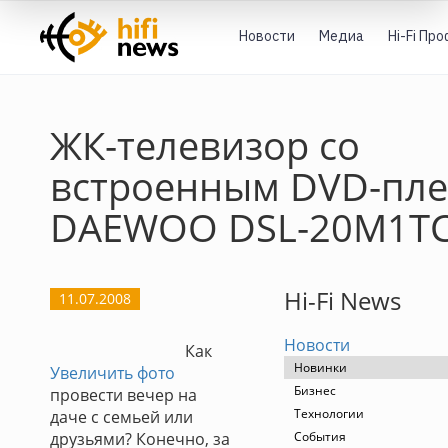
Новости
Медиа
Hi-Fi Пр
ЖК-телевизор со
встроенным DVD-пл
DAEWOO DSL-20M1T
Hi-Fi News
11.07.2008
Новости
Как
Новинки
Увеличить фото
Бизнес
провести вечер на
Технологии
даче с семьей или
друзьями? Конечно, за
События