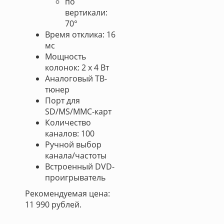
по
вертикали:
70°
Время отклика: 16
мс
Мощность
колонок: 2 x 4 Вт
Аналоговый ТВ-
тюнер
Порт для
SD/MS/MMC-карт
Количество
каналов: 100
Ручной выбор
канала/частоты
Встроенный DVD-
проигрыватель
Рекомендуемая цена:
11 990 рублей.