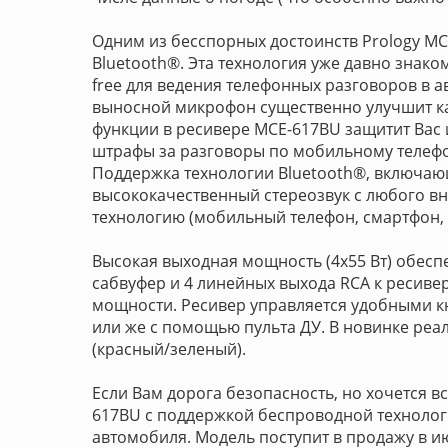
Одним из бесспорных достоинств Prology M
Bluetooth®. Эта технология уже давно знак
free для ведения телефонных разговоров в 
выносной микрофон существенно улучшит ка
функции в ресивере MCE-617BU защитит Вас 
штрафы за разговоры по мобильному телефо
Поддержка технологии Bluetooth®, включающ
высококачественный стереозвук с любого в
технологию (мобильный телефон, смартфон, 
Высокая выходная мощность (4x55 Вт) обеспе
сабвуфер и 4 линейных выхода RCA к ресив
мощности. Ресивер управляется удобными к
или же с помощью пульта ДУ. В новинке ре
(красный/зеленый).
Если Вам дорога безопасность, но хочется вс
617BU с поддержкой беспроводной технолог
автомобиля. Модель поступит в продажу в и