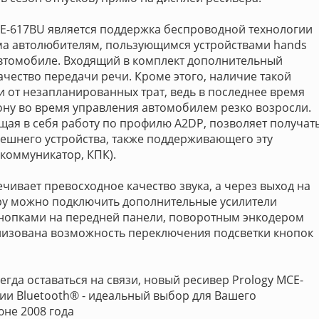
CE-617BU является поддержка беспроводной технологии
ома автолюбителям, пользующимся устройствами hands
автомобиле. Входящий в комплект дополнительный
чество передачи речи. Кроме этого, наличие такой
и от незапланированных трат, ведь в последнее время
ну во время управления автомобилем резко возросли.
ая в себя работу по профилю A2DP, позволяет получат
нешнего устройства, также поддерживающего эту
коммуникатор, КПК).
чивает превосходное качество звука, а через выход на
еру можно подключить дополнительные усилители
нопками на передней панели, поворотным энкодером
ализована возможность переключения подсветки кнопок
егда оставаться на связи, новый ресивер Prology MCE-
ии Bluetooth® - идеальный выбор для Вашего
юне 2008 года