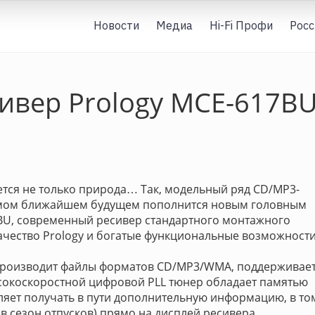
Новости
Медиа
Hi-Fi Профи
Росс
ивер Prology MCE-617B
тся не только природа… Так, модельный ряд CD/MP3-
мом ближайшем будущем пополнится новым головным
7BU, современный ресивер стандартного монтажного
ачество Prology и богатые функциональные возможности
спроизводит файлы форматов CD/MP3/WMA, поддерживае
ысокоскоростной цифровой PLL тюнер обладает памятью
ляет получать в пути дополнительную информацию, в то
в сезон отпусков) прямо на дисплей ресивера.