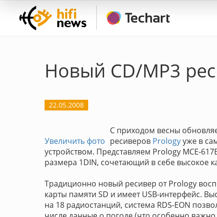
Новый CD/MP3 рес
22.05.2008
C приходом весны обновляе
Увеличить фото
ресиверов
Prology
уже в са
устройством. Представляем Prology MCE-61
размера 1DIN, сочетающий в себе высокое к
Традиционно новый ресивер от Prology во
карты памяти SD и имеет USB-интерфейс. В
на 18 радиостанций, система RDS-EON позво
числе данные о погоде (что особенно важно 