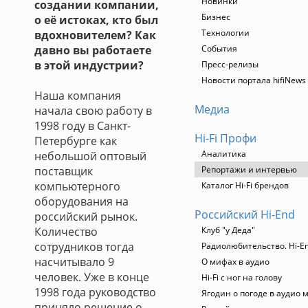
Новинки
создании компании,
Бизнес
о её истоках, кто был
Технологии
вдохновителем? Как
давно вы работаете
События
в этой индустрии?
Пресс-релизы
Новости портала hifiNews
Наша компания
Медиа
начала свою работу в
1998 году в Санкт-
Hi-Fi Профи
Петербурге как
Аналитика
небольшой оптовый
поставщик
Репортажи и интервью
компьютерного
Каталог Hi-Fi брендов
оборудования на
Российский Hi-End
российский рынок.
Количество
Клуб "у Деда"
сотрудников тогда
Радиолюбительство. Hi-En
насчитывало 9
О мифах в аудио
человек. Уже в конце
Hi-Fi с ног на голову
1998 года руководство
Ягодин о погоде в аудио 
приняло решение о