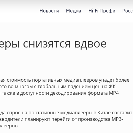
Новости
Медиа
Hi-Fi Профи
Росс
еры снизятся вдвое
ная стоимость портативных медиаплееров упадет более
но это во многом с глобальным падением цен на ЖК
а также в доступности декодирования формата MP4
ода спрос на портативные медиаплееры в Китае составит
оизводители планируют перейти от производства MP3-
плееров.