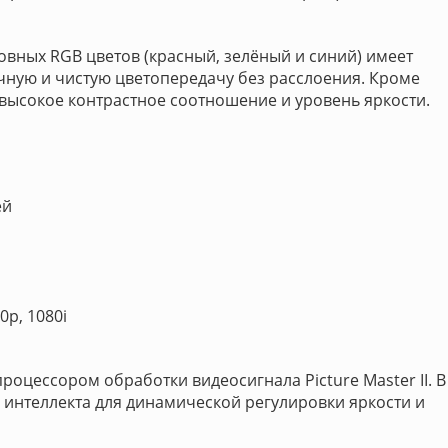
овных RGB цветов (красный, зелёный и синий) имеет
чную и чистую цветопередачу без расслоения. Кроме
я высокое контрастное соотношение и уровень яркости.
ей
0p, 1080i
цессором обработки видеосигнала Picture Master II. В
интеллекта для динамической регулировки яркости и