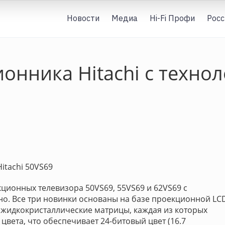
Новости
Медиа
Hi-Fi Профи
Росс
нника Hitachi с технол
Hitachi 50VS69
кционных телевизора 50VS69, 55VS69 и 62VS69 с
нно. Все три новинки основаны на базе проекционной LC
и жидкокристаллические матрицы, каждая из которых
цвета, что обеспечивает 24-битовый цвет (16.7