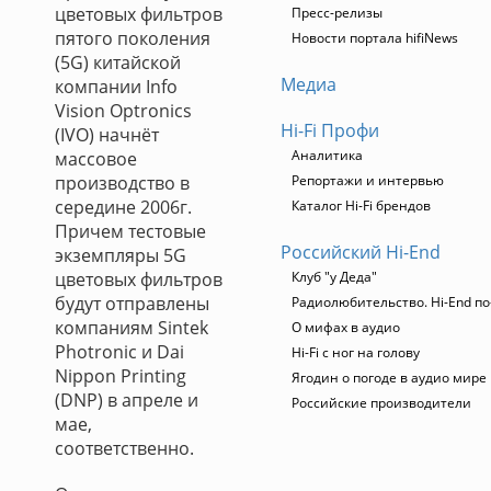
цветовых фильтров
Пресс-релизы
пятого поколения
Новости портала hifiNews
(5G) китайской
Медиа
компании Info
Vision Optronics
Hi-Fi Профи
(IVO) начнёт
Аналитика
массовое
производство в
Репортажи и интервью
середине 2006г.
Каталог Hi-Fi брендов
Причем тестовые
Российский Hi-End
экземпляры 5G
цветовых фильтров
Клуб "у Деда"
будут отправлены
Радиолюбительство. Hi-End по
компаниям Sintek
О мифах в аудио
Photronic и Dai
Hi-Fi с ног на голову
Nippon Printing
Ягодин о погоде в аудио мире
(DNP) в апреле и
Российские производители
мае,
соответственно.