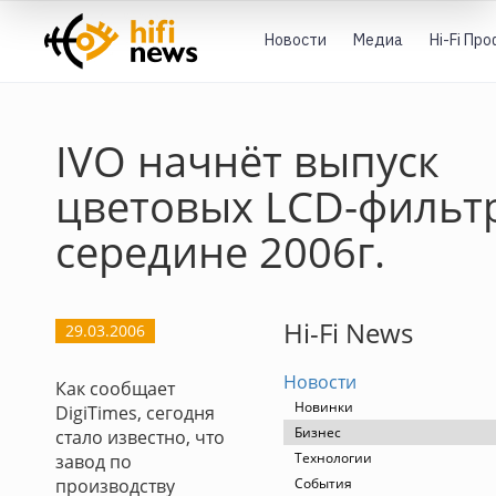
Новости
Медиа
Hi-Fi Пр
IVO начнёт выпуск
цветовых LCD-фильт
середине 2006г.
Hi-Fi News
29.03.2006
Новости
Как сообщает
Новинки
DigiTimes, сегодня
Бизнес
стало известно, что
Технологии
завод по
производству
События