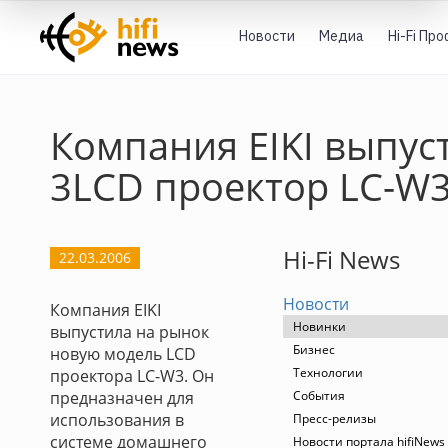
Новости
Медиа
Hi-Fi Пр
Компания EIKI выпус
3LCD проектор LC-W
Hi-Fi News
22.03.2006
Новости
Компания EIKI
Новинки
выпустила на рынок
Бизнес
новую модель LCD
Технологии
проектора LC-W3. Он
предназначен для
События
использования в
Пресс-релизы
системе домашнего
Новости портала hifiNews