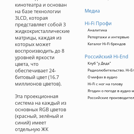
кинотеатра и основан
Медиа
на базе технологии
3LCD, которая
Hi-Fi Профи
представляет собой 3
Аналитика
жидкокристаллические
матрицы, каждая из
Репортажи и интервью
которых может
Каталог Hi-Fi брендов
воспроизводить до 8
Российский Hi-End
уровней яркости
цвета, что
Клуб "у Деда"
обеспечивает 24-
Радиолюбительство. Hi-En
битовый цвет (16.7
О мифах в аудио
миллионов цветов).
Hi-Fi с ног на голову
Ягодин о погоде в аудио 
Эта проекционная
Российские производите
система на каждый из
основных RGB цветов
(красный, зелёный и
синий) имеет
отдельную ЖК