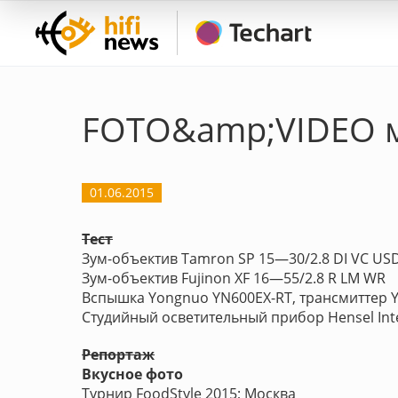
FOTO&amp;VIDEO 
01.06.2015
Тест
Зум-объектив Tamron SP 15—30/2.8 DI VC US
Зум-объектив Fujinon XF 16—55/2.8 R LM WR
Вспышка Yongnuo YN600EX-RT, трансмиттер Y
Студийный осветительный прибор Hensel Inte
Репортаж
Вкусное фото
Турнир FoodStyle 2015; Москва