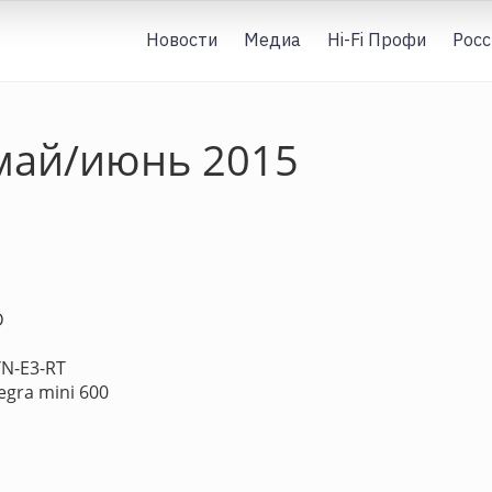
Новости
Медиа
Hi-Fi Профи
Росс
май/июнь 2015
D
N-E3-RT
gra mini 600