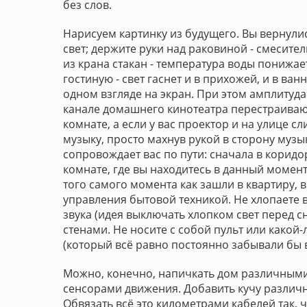
без слов.
Нарисуем картинку из будущего. Вы вернулис
свет; держите руки над раковиной - смесите
из крана стакан - температура воды понижает
гостиную - свет гаснет и в прихожей, и в ва
одном взгляде на экран. При этом амплитуд
канале домашнего кинотеатра перестраивают
комнате, а если у вас проектор и на улице 
музыку, просто махнув рукой в сторону музы
сопровождает вас по пути: сначала в коридор
комнате, где вы находитесь в данный момент,
того самого момента как зашли в квартиру, 
управления бытовой техникой. Не хлопаете 
звука (идея выключать хлопком свет перед с
стенами. Не носите с собой пульт или какой
(который всё равно постоянно забывали бы в
Можно, конечно, напичкать дом различными
сенсорами движения. Добавить кучу различн
Обвязать всё это километрами кабелей так, 