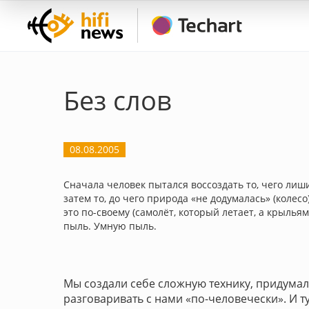
Без слов
08.08.2005
Сначала человек пытался воссоздать то, чего лиши
затем то, до чего природа «не додумалась» (колесо
это по-своему (самолёт, который летает, а крылья
пыль. Умную пыль.
Мы создали себе сложную технику, придумали
разговаривать с нами «по-человечески». И т