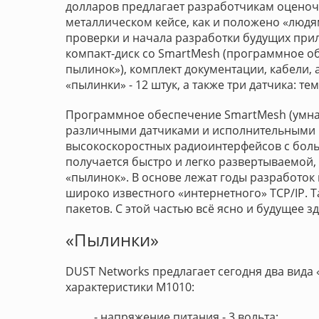
долларов предлагает разработчикам оценоч
металлическом кейсе, как и положено «людя
проверки и начала разработки будущих прил
компакт-диск со SmartMesh (программное об
пылинок»), комплект документации, кабели, 
«пылинки» - 12 штук, а также три датчика: т
Программное обеспечение SmartMesh (умная
различными датчиками и исполнительными 
высокоскоростных радиоинтерфейсов с боль
получается быстро и легко развертываемой
«пылинок». В основе лежат годы разработок 
широко известного «интернетного» TCP/IP. 
пакетов. С этой частью всё ясно и будущее з
«Пылинки»
DUST Networks предлагает сегодня два вида
характеристики М1010:
- напряжение питания - 3 вольта;