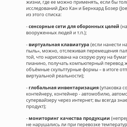
жизни, где ее можно применять, если бы толь
исследований Джо Кан и Бернхард Бозер (Joe
из этого списка:
-
сенсорные сети для оборонных целей
(н
вооруженных людей и т.п.);
-
виртуальная клавиатура
(если нанести на
пыль», можно, отслеживая перемещения паль
той, что нарисована на скорую руку на бума
пианино, получать компьютерный перевод же
объёмные скульптурные формы – в итоге отп
виртуальной реальности);
-
глобальная инвентаризация
(упаковка с
контейнеру, контейнер - автомобилю, автомоб
супервайзеру через интернет; вы всегда зна
продукт);
-
мониторинг качества продукции
(непре
не нарушались ли при перевозке температ