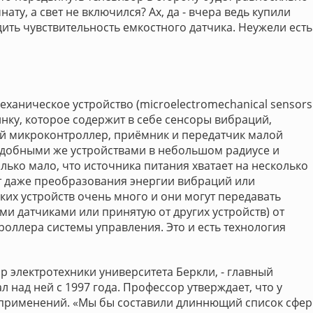
ту, а свет не включился? Ах, да - вчера ведь купили
ть чувствительность емкостного датчика. Неужели есть
аническое устройство (microelectromechanical sensors
нку, которое содержит в себе сенсоры вибраций,
й микроконтроллер, приёмник и передатчик малой
добными же устройствами в небольшом радиусе и
лько мало, что источника питания хватает на несколько
ит даже преобразования энергии вибраций или
аких устройств очень много и они могут передавать
 датчиками или принятую от других устройств) от
троллера системы управления. Это и есть технология
сор электротехники университета Беркли, - главный
 над ней с 1997 года. Профессор утверждает, что у
применений. «Мы бы составили длиннющий список сфер