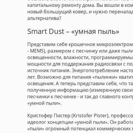
капитальному ремонту дома. Вы вошли в комна
новый большущий ковер, и нужно переналади
альтернатива?
Smart Dust – «умная пыль»
Представим себе крошечное микроэлектромех
- MEMS), размером с песчинку или даже пыли
освещенности, влажности, программируемы
мощности для поддержания радиосвязи с по
источник питания. Энергопотребление насто
лет. Возможно для питания «пылинки» хват
освещения. А теперь представим себе, что т
полученную информацию (измеренную своими
песчинки к песчинке - и так до главного кон
«умной пыли».
Кристофер Пистер (Kristofer Pister), профес
идеолог концепции «умной пыли». Он работал
«пыли» огромный потенциал коммерческих 