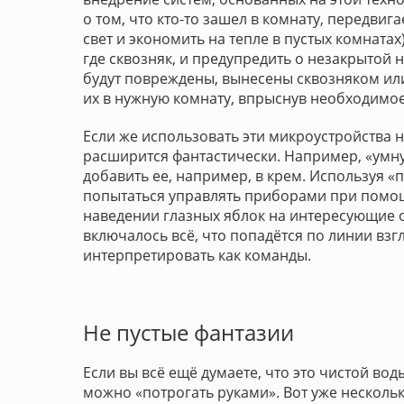
о том, что кто-то зашел в комнату, передвиг
свет и экономить на тепле в пустых комнатах
где сквозняк, и предупредить о незакрытой 
будут повреждены, вынесены сквозняком или
их в нужную комнату, впрыснув необходимое
Если же использовать эти микроустройства 
расширится фантастически. Например, «умну
добавить ее, например, в крем. Используя 
попытаться управлять приборами при помощ
наведении глазных яблок на интересующие о
включалось всё, что попадётся по линии вз
интерпретировать как команды.
Не пустые фантазии
Если вы всё ещё думаете, что это чистой во
можно «потрогать руками». Вот уже нескольк