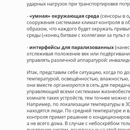
ударных нагрузок при транспортировке потре
-
«умная» окружающая среда
(сенсоры в о
сооружения системами климат-контроля в об
образом, что каждого будет окружать прив
среды («конец битвам с коллегами за пульт о
-
интерфейсы для парализованных
(нанес
отслеживая положение век или подёргивани
управлять различной аппаратурой: инвалидн
Итак, представим себе ситуацию, когда по д
температурой, освещённостью, влажностью,
они вместе организуются в сеть для перед
управляющий всеми системами жизнеобеспеч
комнате таких устройств, тем точнее можно
Например, по локализации температуры в 30
находятся люди. По средней температуре и в
контроля примет решение о кондиционирова
а не всего дома. В случае с небоскрёбом то
внедрение систем, основанных на этой техн