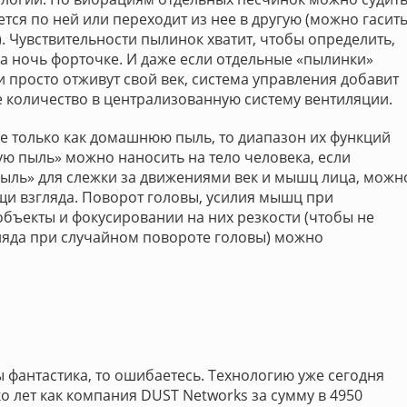
ается по ней или переходит из нее в другую (можно гасит
). Чувствительности пылинок хватит, чтобы определить,
на ночь форточке. И даже если отдельные «пылинки»
 просто отживут свой век, система управления добавит
 количество в централизованную систему вентиляции.
не только как домашнюю пыль, то диапазон их функций
ю пыль» можно наносить на тело человека, если
«пыль» для слежки за движениями век и мышц лица, можн
и взгляда. Поворот головы, усилия мышц при
бъекты и фокусировании на них резкости (чтобы не
гляда при случайном повороте головы) можно
ды фантастика, то ошибаетесь. Технологию уже сегодня
о лет как компания DUST Networks за сумму в 4950