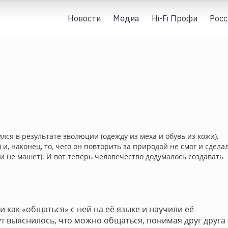
Новости
Медиа
Hi-Fi Профи
Росс
лся в результате эволюции (одежду из меха и обувь из кожи),
) и, наконец, то, чего он повторить за природой не смог и сдела
ми не машет). И вот теперь человечество додумалось создавать
 как «общаться» с ней на её языке и научили её
ут выяснилось, что можно общаться, понимая друг друга