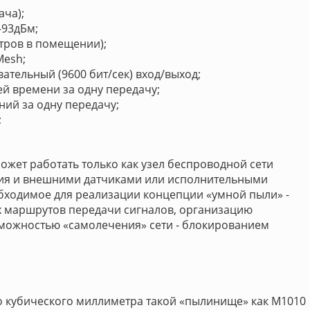
ача);
-93дБм;
метров в помещении);
Mesh;
вательный (9600 бит/сек) вход/выход;
ей времени за одну передачу;
ний за одну передачу;
;
ожет работать только как узел беспроводной сети
ния и внешними датчиками или исполнительными
обходимое для реализации концепции «умной пыли» -
х маршрутов передачи сигналов, организацию
зможностью «самолечения» сети - блокированием
 кубического миллиметра такой «пылинище» как М1010