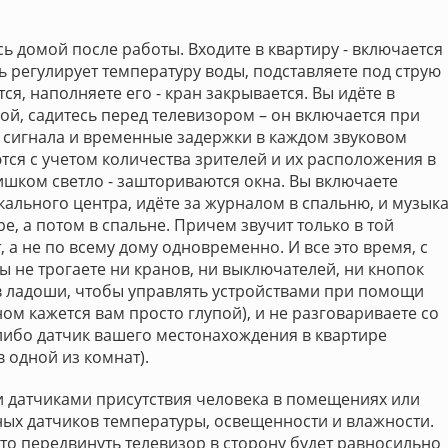
ь домой после работы. Входите в квартиру - включается
ль регулирует температуру воды, подставляете под струю
ся, наполняете его - кран закрывается. Вы идёте в
нной, садитесь перед телевизором – он включается при
а сигнала и временные задержки в каждом звуковом
ся с учетом количества зрителей и их расположения в
слишком светло - зашториваются окна. Вы включаете
кального центра, идёте за журналом в спальню, и музык
е, а потом в спальне. Причем звучит только в той
 а не по всему дому одновременно. И все это время, с
вы не трогаете ни кранов, ни выключателей, ни кнопок
в ладоши, чтобы управлять устройствами при помощи
ном кажется вам просто глупой), и не разговариваете со
-либо датчик вашего местонахождения в квартире
 одной из комнат).
 датчиками присутствия человека в помещениях или
ых датчиков температуры, освещенности и влажности.
что передвинуть телевизор в сторону будет равносильно