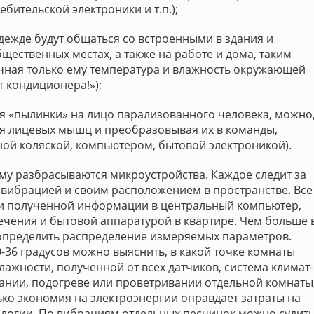
бительской электроники и т.п.);
дежде будут общаться со встроенными в здания и
щественных местах, а также на работе и дома, таким
ычная только ему температура и влажность окружающей
т кондиционера!»);
я «пылинки» на лицо парализованного человека, можно
я лицевых мышц и преобразовывая их в команды,
ой коляской, компьютером, бытовой электроникой).
ому разбрасываются микроустройства. Каждое следит за
 вибрацией и своим расположением в пространстве. Все
ачи полученной информации в центральный компьютер,
ения и бытовой аппаратурой в квартире. Чем больше 
 определить распределение измеряемых параметров.
-36 градусов можно выяснить, в какой точке комнаты
лажности, полученной от всех датчиков, система климат-
нии, подогреве или проветривании отдельной комнаты
лько экономия на электроэнергии оправдает затраты на
ологии. По вибрациям отдельных песчинок можно судит