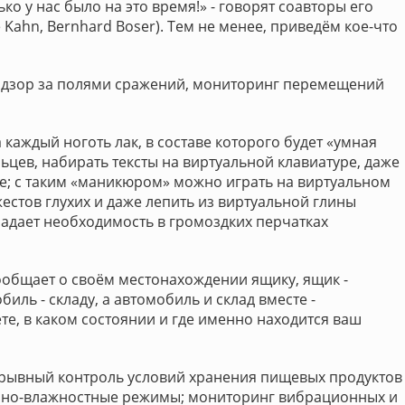
ко у нас было на это время!» - говорят соавторы его
 Kahn, Bernhard Boser). Тем не менее, приведём кое-что
адзор за полями сражений, мониторинг перемещений
 каждый ноготь лак, в составе которого будет «умная
цев, набирать тексты на виртуальной клавиатуре, даже
ге; с таким «маникюром» можно играть на виртуальном
стов глухих и даже лепить из виртуальной глины
адает необходимость в громоздких перчатках
ообщает о своём местонахождении ящику, ящик -
иль - складу, а автомобиль и склад вместе -
ете, в каком состоянии и где именно находится ваш
рывный контроль условий хранения пищевых продуктов 
урно-влажностные режимы; мониторинг вибрационных и