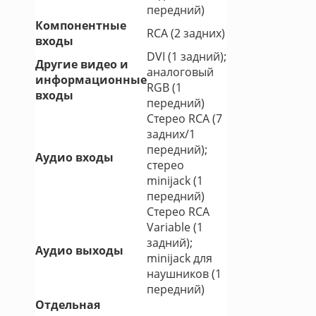
передний)
Компонентные
RCA (2 задних)
входы
DVI (1 задний);
Другие видео и
аналоговый
информационные
RGB (1
входы
передний)
Стерео RCA (7
задних/1
передний);
Аудио входы
стерео
minijack (1
передний)
Стерео RCA
Variable (1
задний);
Аудио выходы
minijack для
наушников (1
передний)
Отдельная