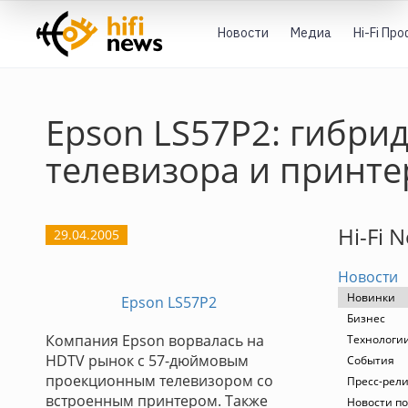
Новости
Медиа
Hi-Fi Пр
Epson LS57P2: гибри
телевизора и принте
Hi-Fi 
29.04.2005
Новости
Новинки
Epson LS57P2
Бизнес
Компания Epson ворвалась на
Технологи
HDTV рынок с 57-дюймовым
События
проекционным телевизором со
Пресс-рел
встроенным принтером. Также
Новости по