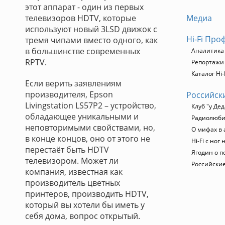
этот аппарат - один из первых
телевизоров HDTV, которые
Медиа
используют новый 3LSD движок с
Hi-Fi Про
тремя чипами вместо одного, как
в большинстве современных
Аналитика
RPTV.
Репортажи
Каталог Hi-
Если верить заявлениям
производителя, Epson
Российск
Livingstation LS57P2 – устройство,
Клуб "у Дед
обладающее уникальными и
Радиолюбит
неповторимыми свойствами, но,
О мифах в 
в конце концов, оно от этого не
Hi-Fi с ног 
перестаёт быть HDTV
Ягодин о п
телевизором. Может ли
Российски
компания, известная как
производитель цветных
принтеров, производить HDTV,
который вы хотели бы иметь у
себя дома, вопрос открытый.