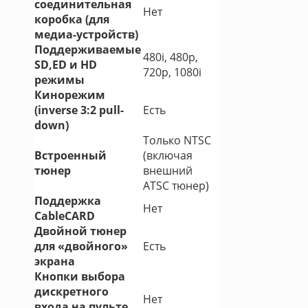
соединительная
Нет
коробка (для
медиа-устройств)
Поддерживаемые
480i, 480p,
SD,ED и HD
720p, 1080i
режимы
Кинорежим
(inverse 3:2 pull-
Есть
down)
Только NTSC
Встроенный
(включая
тюнер
внешний
ATSC тюнер)
Поддержка
Нет
CableCARD
Двойной тюнер
для «двойного»
Есть
экрана
Кнопки выбора
дискретного
Нет
входа на пульте