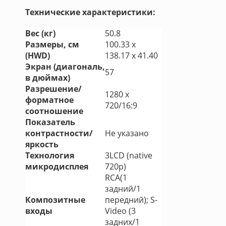
Технические характеристики:
Вес (кг)
50.8
Размеры, см
100.33 х
(HWD)
138.17 х 41.40
Экран (диагональ,
57
в дюймах)
Разрешение/
1280 х
форматное
720/16:9
соотношение
Показатель
контрастности/
Не указано
яркость
Технология
3LCD (native
микродисплея
720p)
RCA(1
задний/1
Композитные
передний); S-
входы
Video (3
задних/1