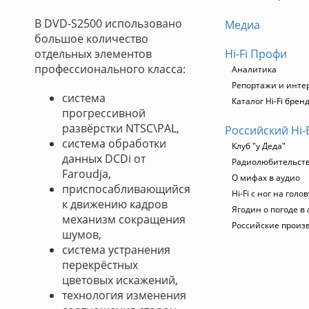
В DVD-S2500 использовано
Медиа
большое количество
отдельных элементов
Hi-Fi Профи
профессионального класса:
Аналитика
Репортажи и инте
система
Каталог Hi-Fi брен
прогрессивной
развёрстки NTSC\PAL,
Российский Hi-
система обработки
Клуб "у Деда"
данных DCDi от
Радиолюбительство
Faroudja,
О мифах в аудио
приспосабливающийся
Hi-Fi с ног на голов
к движению кадров
Ягодин о погоде в
механизм сокращения
Российские произ
шумов,
система устранения
перекрёстных
цветовых искажений,
технология изменения