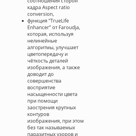
соотношения сторон
кадра Aspect ratio
conversion,
функция “TrueLife
Enhancer” от Faroudja,
которая, используя
нелинейные
алгоритмы, улучшает
цветопередачу и
чёткость деталей
изображения, а также
доводит до
совершенства
восприятие
насыщенности цвета
при помощи
заострения крупных
контуров
изображения, при этом
без так называемых
паразитных узоров и