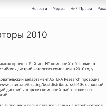
Новости
Медиа
Hi-Fi Профи
Росс
торы 2010
мках проекта "Рейтинг ИТ-компаний" объявляет о
ссийских дистрибьюторских компаний в 2010 году.
едовательский департамент ASTERA Research проводит
ww.astera.ru/it-rating/bestdistributors/2010/, основной
ций дистрибьюторских компаний, работающих на
гий.
д. В прошлом году в пятерку "Лучших дистрибьюторов"