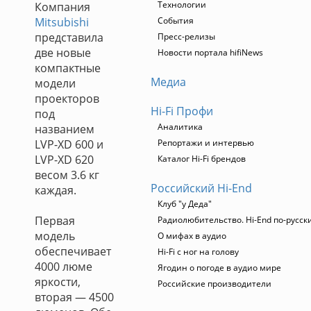
Технологии
Компания
Mitsubishi
События
представила
Пресс-релизы
две новые
Новости портала hifiNews
компактные
Медиа
модели
проекторов
Hi-Fi Профи
под
Аналитика
названием
LVP-XD 600 и
Репортажи и интервью
LVP-XD 620
Каталог Hi-Fi брендов
весом 3.6 кг
Российский Hi-End
каждая.
Клуб "у Деда"
Первая
Радиолюбительство. Hi-End по-русск
модель
О мифах в аудио
обеспечивает
Hi-Fi с ног на голову
4000 люме
Ягодин о погоде в аудио мире
яркости,
Российские производители
вторая — 4500