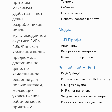
Технологии
при этом
максимум
События
удобства — вот
Пресс-релизы
девиз
Новости портала hifiNews
разработчиков
Медиа
новой
мультимедийной
Hi-Fi Профи
акустики SVEN
Аналитика
405. Финская
компания вновь
Репортажи и интервью
предложила
Каталог Hi-Fi брендов
доступное по
Российский Hi-End
цене, но
качественное
Клуб "у Деда"
решение для
Радиолюбительство. Hi-End по-ру
пользователей,
О мифах в аудио
желающих
Hi-Fi с ног на голову
украсить свое
Ягодин о погоде в аудио мире
рабочее место
Российские производители
приятным