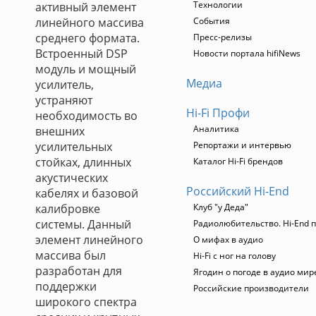
Технологии
активный элемент
линейного массива
События
среднего формата.
Пресс-релизы
Встроенный DSP
Новости портала hifiNews
модуль и мощный
Медиа
усилитель,
устраняют
Hi-Fi Профи
необходимость во
Аналитика
внешних
усилительных
Репортажи и интервью
стойках, длинных
Каталог Hi-Fi брендов
акустических
Российский Hi-End
кабелях и базовой
калибровке
Клуб "у Деда"
системы. Данный
Радиолюбительство. Hi-End п
элемент линейного
О мифах в аудио
массива был
Hi-Fi с ног на голову
разработан для
Ягодин о погоде в аудио мир
поддержки
Российские производители
широкого спектра