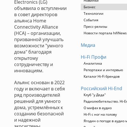
Новинки
Electronics (LG)
Бизнес
объявила о вступлении
Технологии
в совет директоров
альянса Home
События
Connectivity Alliance
Пресс-релизы
(HCA) – организации,
Новости портала hifiNews
призванной улучшать
Медиа
возможности "умного
дома" благодаря
Hi-Fi Профи
открытому
Аналитика
сотрудничеству и
инновациям.
Репортажи и интервью
Каталог Hi-Fi брендов
Альянс основан в 2022
Российский Hi-End
году и включает в себя
ряд производителей
Клуб "у Деда"
решений для умного
Радиолюбительство. Hi-E
дома, устремлённых к
О мифах в аудио
созданию безопасной
Hi-Fi с ног на голову
и надежной
Ягодин о погоде в аудио 
экосистемы