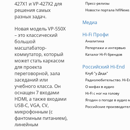
427X1 и VP-427X2 для
Пресс-релизы
решения самых
Новости портала hifiNews
разных задач.
Медиа
Новая модель VP-550X
Hi-Fi Профи
– это классический
большой
Аналитика
масштабатор-
Репортажи и интервью
коммутатор, который
Каталог Hi-Fi брендов
может стать каркасом
Российский Hi-End
для проекта
переговорной, зала
Клуб "у Деда"
заседаний или
Радиолюбительство. Hi-En
учебного класса. Он
О мифах в аудио
оснащен 7 входами
Hi-Fi с ног на голову
HDMI, а также входами
Ягодин о погоде в аудио 
USB-C, VGA, CV,
Российские производите
микрофонным (с
фантомным питанием),
линейным