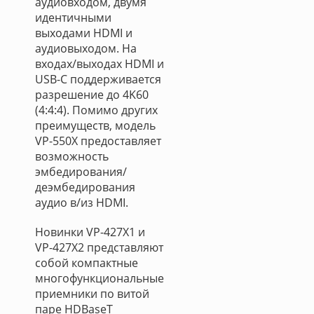
аудиовходом, двумя
идентичными
выходами HDMI и
аудиовыходом. На
входах/выходах HDMI и
USB-C поддерживается
разрешение до 4K60
(4:4:4). Помимо других
преимуществ, модель
VP-550X предоставляет
возможность
эмбедирования/
деэмбедирования
аудио в/из HDMI.
Новинки VP-427X1 и
VP-427X2 представляют
собой компактные
многофункциональные
приемники по витой
паре HDBaseT