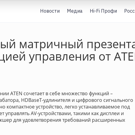
Новости
Медиа
Hi-Fi Профи
Росс
ный матричный презен
цией управления от AT
ии ATEN сочетает в себе множество функций –
абатора, HDBaseT-удлинителя и цифрового сигнального
но компактное устройство, легко устанавливаемое под
т управлять AV-устройствами, такими как дисплеи и
микшер для удовлетворения требований расширенных