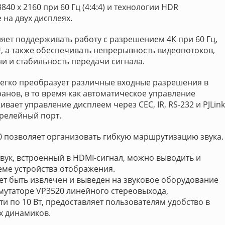
40 x 2160 при 60 Гц (4:4:4) и технологии HDR
на двух дисплеях.
яет поддерживать работу с разрешением 4K при 60 Гц,
™, а также обеспечивать непрерывность видеопотоков,
и и стабильность передачи сигнала.
егко преобразует различные входные разрешения в
нов, в то время как автоматическое управление
ет управление дисплеем через CEC, IR, RS-232 и PJLink
 релейный порт.
0 позволяет организовать гибкую маршрутизацию звука.
вук, встроенный в HDMI-сигнал, можно выводить и
еме устройства отображения.
ет быть извлечен и выведен на звуковое оборудование
мутаторе VP3520 линейного стереовыхода,
и по 10 Вт, предоставляет пользователям удобство в
х динамиков.