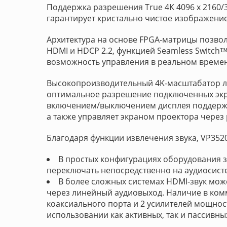
Поддержка разрешения True 4K 4096 x 2160/38
гарантирует кристально чистое изображение 
Архитектура на основе FPGA-матрицы позвол
HDMI и HDCP 2.2, функцией Seamless Switch
возможность управления в реальном времен
Высокопроизводительный 4K-масштабатор л
оптимальное разрешение подключенных экра
включением/выключением дисплея поддержива
а также управляет экраном проектора через
Благодаря функции извлечения звука, VP352
В простых конфигурациях оборудования з
переключать непосредственно на аудиосист
В более сложных системах HDMI-звук мож
через линейный аудиовыход. Наличие в ком
коаксиального порта и 2 усилителей мощност
использовании как активных, так и пассивны