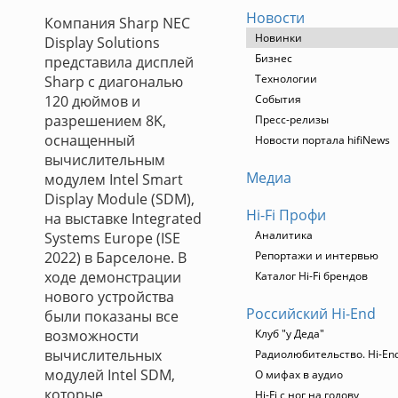
Новости
Компания Sharp NEC
Новинки
Display Solutions
Бизнес
представила дисплей
Технологии
Sharp с диагональю
120 дюймов и
События
разрешением 8K,
Пресс-релизы
оснащенный
Новости портала hifiNews
вычислительным
Медиа
модулем Intel Smart
Display Module (SDM),
Hi-Fi Профи
на выставке Integrated
Аналитика
Systems Europe (ISE
2022) в Барселоне. В
Репортажи и интервью
ходе демонстрации
Каталог Hi-Fi брендов
нового устройства
Российский Hi-End
были показаны все
возможности
Клуб "у Деда"
вычислительных
Радиолюбительство. Hi-End
модулей Intel SDM,
О мифах в аудио
которые
Hi-Fi с ног на голову