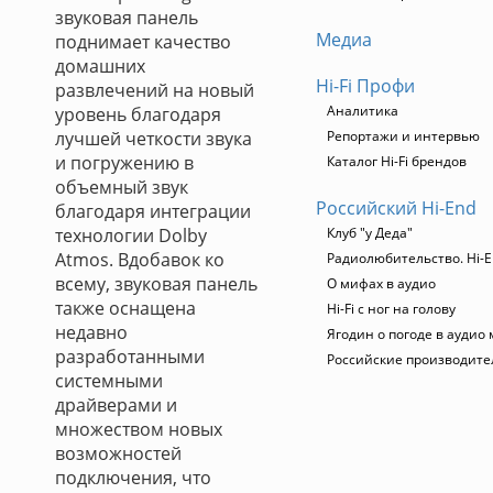
звуковая панель
Медиа
поднимает качество
домашних
Hi-Fi Профи
развлечений на новый
Аналитика
уровень благодаря
лучшей четкости звука
Репортажи и интервью
и погружению в
Каталог Hi-Fi брендов
объемный звук
Российский Hi-End
благодаря интеграции
технологии Dolby
Клуб "у Деда"
Atmos. Вдобавок ко
Радиолюбительство. Hi-E
всему, звуковая панель
О мифах в аудио
также оснащена
Hi-Fi с ног на голову
недавно
Ягодин о погоде в аудио
разработанными
Российские производите
системными
драйверами и
множеством новых
возможностей
подключения, что