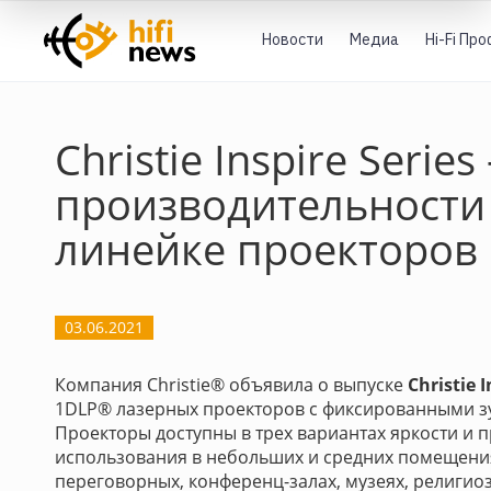
Новости
Медиа
Hi-Fi Пр
Christie Inspire Serie
производительности 
линейке проекторов
03.06.2021
Компания Christie® объявила о выпуске
Christie I
1DLP® лазерных проекторов с фиксированными з
Проекторы доступны в трех вариантах яркости и 
использования в небольших и средних помещения
переговорных, конференц-залах, музеях, религиоз