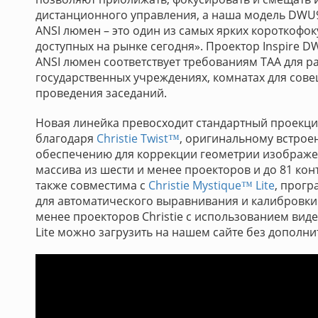
дистанционного управления, а наша модель DWU9
ANSI люмен – это один из самых ярких короткофо
доступных на рынке сегодня». Проектор Inspire D
ANSI люмен соответствует требованиям TAA для 
государственных учреждениях, комнатах для сове
проведения заседаний.
Новая линейка превосходит стандартный проекц
благодаря
Christie Twist™
, оригинальному встро
обеспечению для коррекции геометрии изображе
массива из шести и менее проекторов и до 81 кон
также совместима с
Christie Mystique™ Lite
, прог
для автоматического выравнивания и калибровки
менее проекторов Christie с использованием вид
Lite можно загрузить на нашем сайте без дополни