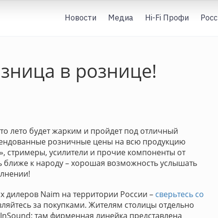
Новости
Медиа
Hi-Fi Профи
Росс
азница в рознице!
это лето будет жарким и пройдет под отличный
мендованные розничные цены на всю продукцию
», стримеры, усилители и прочие компоненты от
ь ближе к народу – хорошая возможность услышать
лнении!
х дилеров Naim на территории России –
сверьтесь со
вляйтесь за покупками. Жителям столицы отдельно
 InSound: там фирменная линейка представлена