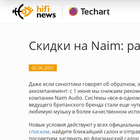
Скидки на Naim: р
02.06.2021
Даже если синоптики говорят об обратном, 
аккомпанемент: с 1 июня мы снижаем реко
компании Naim Audio. Системы «все-в-одном
ведущего британского бренда стали еще чут
любимую музыку в более качественном испо
Новые условия действуют у всех официальны
списком
, найдите ближайший салон и отпра
посоветуем заглянуть во флагманский салон