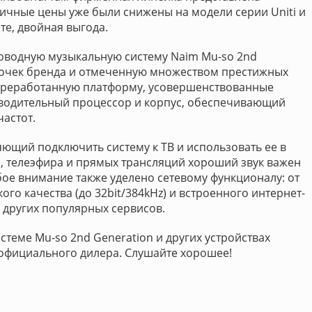
ичные цены уже были снижены на модели серии Uniti и
те, двойная выгода.
роводную музыкальную систему Naim Mu-so 2nd
рточек бренда и отмеченную множеством престижных
переработанную платформу, усовершенствованные
изводительный процессор и корпус, обеспечивающий
частот.
яющий подключить систему к ТВ и использовать ее в
о, телеэфира и прямых трансляций хороший звук важен
бое внимание также уделено сетевому функционалу: от
го качества (до 32bit/384kHz) и встроенного интернет-
 и других популярных сервисов.
еме Mu-so 2nd Generation и других устройствах
 официального дилера. Слушайте хорошее!