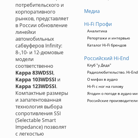
потребительского и
Медиа
корпоративного
рынков, представляет
Hi-Fi Профи
в России обновление
Аналитика
линейки
автомобильных
Репортажи и интервью
сабвуферов Infinity:
Каталог Hi-Fi брендов
8-,10- и 12-дюмовые
Российский Hi-End
модели
соответственно
Клуб "у Деда"
Kappa 83WDSSI
,
Радиолюбительство. Hi-End
Kappa 103WDSSI
и
О мифах в аудио
Kappa
123WDSSI
.
Hi-Fi с ног на голову
Компактные размеры
Ягодин о погоде в аудио м
и запатентованная
Российские производители
технология выбора
сопротивления SSI
(Selectable Smart
Impedance) позволят
с легкостью