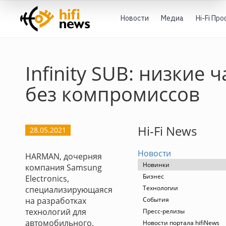
Новости
Медиа
Hi-Fi Пр
Infinity SUB: низкие 
без компромиссов
Hi-Fi News
28.05.2021
Новости
HARMAN, дочерняя
Новинки
компания Samsung
Бизнес
Electronics,
Технологии
специализирующаяся
на разработках
События
технологий для
Пресс-релизы
автомобильного,
Новости портала hifiNews