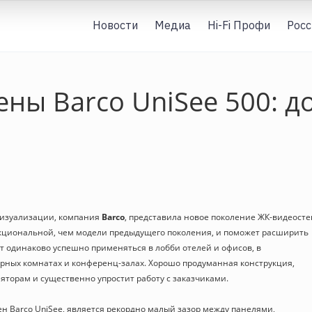
Новости
Медиа
Hi-Fi Профи
Росс
ны Barco UniSee 500: д
визуализации, компания
Barco
, представила новое поколение ЖК-видеосте
нкциональной, чем модели предыдущего поколения, и поможет расширить
т одинаково успешно применяться в лобби отелей и офисов, в
орных комнатах и конференц-залах. Хорошо продуманная конструкция,
яторам и существенно упростит работу с заказчиками.
 Barco UniSee, является рекордно малый зазор между панелями,