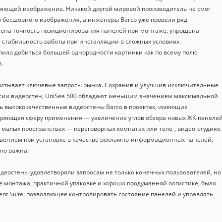
ляющей изображение. Никакой другой мировой производитель не смог
о бесшовного изображения, а инженеры Barco уже провели ряд
шена точность позиционирования панелей при монтаже, упрощена
 стабильность работы при инсталляции в сложных условиях.
ило добиться большей однородности картинки как по всему полю
.
читывает ключевые запросы рынка. Сохранив и улучшив исключительные
рсии видеостен, UniSee 500 обладают меньшим значением максимальной
ть высококачественные видеостены Barco в проектах, имеющих
иряющая сферу применения — увеличение углов обзора новых ЖК-панелей
 малых пространствах — переговорных комнатах или теле-, видео-студиях.
ешением при установке в качестве рекламно-информационных панелей,
но важна.
идеостены удовлетворяли запросам не только конечных пользователей, но
те монтажа, практичной упаковке и хорошо продуманной логистике, было
nt Suite, позволяющее контролировать состояние панелей и управлять