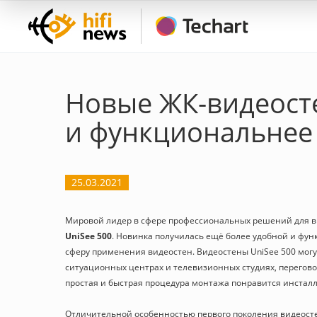
Новые ЖК-видеосте
и функциональнее
25.03.2021
Мировой лидер в сфере профессиональных решений для 
UniSee 500
. Новинка получилась ещё более удобной и фу
сферу применения видеостен. Видеостены UniSee 500 могу
ситуационных центрах и телевизионных студиях, перегов
простая и быстрая процедура монтажа понравится инсталл
Отличительной особенностью первого поколения видеостен