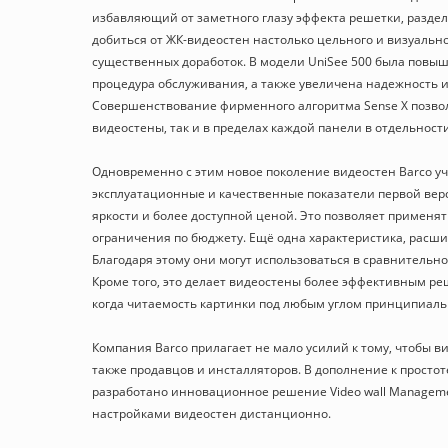
избавляющий от заметного глазу эффекта решетки, разде
добиться от ЖК-видеостен настолько цельного и визуальн
существенных доработок. В модели UniSee 500 была повы
процедура обслуживания, а также увеличена надежность и
Совершенствование фирменного алгоритма Sense X позвол
видеостены, так и в пределах каждой панели в отдельности
Одновременно с этим новое поколение видеостен Barco у
эксплуатационные и качественные показатели первой ве
яркости и более доступной ценой. Это позволяет применя
ограничения по бюджету. Ещё одна характеристика, расш
Благодаря этому они могут использоваться в сравнительно
Кроме того, это делает видеостены более эффективным р
когда читаемость картинки под любым углом принципиаль
Компания Barco прилагает не мало усилий к тому, чтобы в
также продавцов и инсталляторов. В дополнение к просто
разработано инновационное решение Video wall Manageme
настройками видеостен дистанционно.