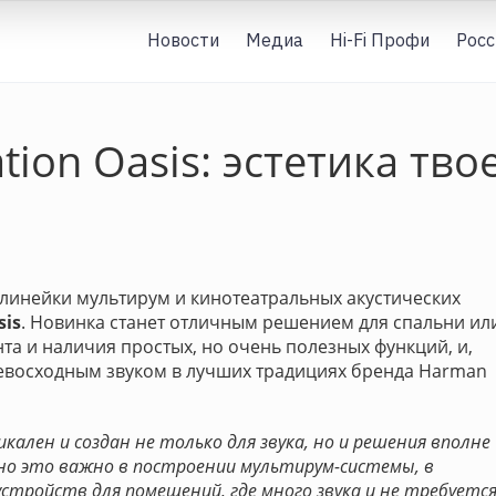
Новости
Медиа
Hi-Fi Профи
Росс
tion Oasis: эстетика тво
линейки мультирум и кинотеатральных акустических
sis
. Новинка станет отличным решением для спальни ил
та и наличия простых, но очень полезных функций, и,
евосходным звуком в лучших традициях бренда Harman
икален и создан не только для звука, но и решения вполне
но это важно в построении мультирум-системы, в
тройств для помещений, где много звука и не требуется