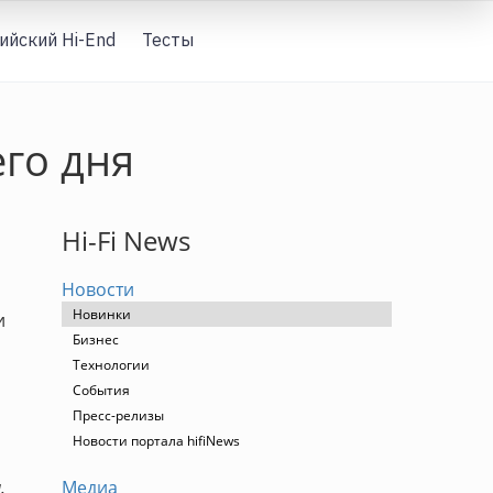
ийский Hi-End
Тесты
Вход
его дня
Hi-Fi News
Новости
Новинки
и
Бизнес
Технологии
События
Пресс-релизы
Новости портала hifiNews
.
Медиа