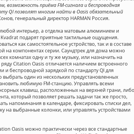
м, возможность приёма FM-сигнала и беспроводная
рту QI позволят многим найти в Oasis обязательный
й Конов, генеральный директор HARMAN Россия.
 любой интерьер, а отделка матовым алюминием и
 Kvadrat подарят приятные тактильные ощущения.
ваться как самостоятельное устройство, так и в составе
й на компонентах серии. Саундтрек для дома можно
всех комнатах одну и ту же музыку, или назначить на
ряду Citation Oasis отличается наличием встроенного
 и беспроводной зарядкой по стандарту QI для
о выбрать один из нескольких предустановленных
тановить любимую FM-станцию. Управлять всеми
сорных клавиш, расположенных на верхней грани, либ
нта, который позволяет решать задачи так же просто,
авать напоминания в календаре, фиксировать списки дел,
ку на выбранные колонки, или управлять устройствами
ation Oasis можно практически через все стандартные