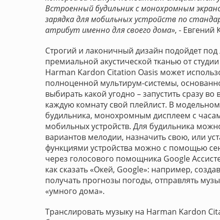
Встроенный будильник с монохромным экрано
зарядка для мобильных устройств по станда
атрибут именно для своего дома»
, - Евгени
Строгий и лаконичный дизайн подойдет под
премиальной акустической тканью от студии
Harman Kardon Citation Oasis может использо
полноценной мультирум-системы, основанно
выбирать какой угодно – запустить сразу во 
каждую комнату свой плейлист. В модельном 
будильника, монохромным дисплеем с часами
мобильных устройств. Для будильника можн
вариантов мелодии, назначить свою, или ус
функциями устройства можно с помощью сен
через голосового помощника Google Ассисте
как сказать «Окей, Google»: например, созд
получать прогнозы погоды, отправлять музы
«умного дома».
Транслировать музыку на Harman Kardon Cit