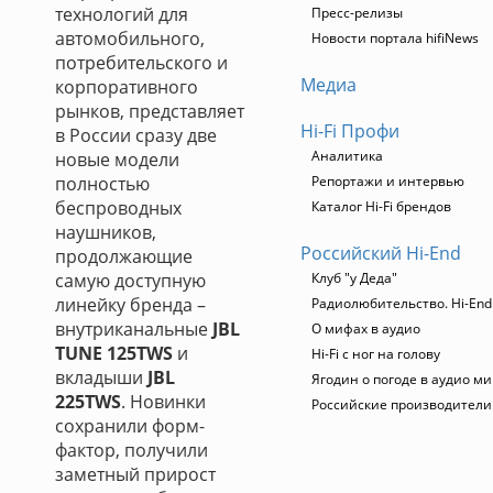
технологий для
Пресс-релизы
автомобильного,
Новости портала hifiNews
потребительского и
Медиа
корпоративного
рынков, представляет
Hi-Fi Профи
в России сразу две
Аналитика
новые модели
полностью
Репортажи и интервью
беспроводных
Каталог Hi-Fi брендов
наушников,
Российский Hi-End
продолжающие
самую доступную
Клуб "у Деда"
линейку бренда –
Радиолюбительство. Hi-End
внутриканальные
JBL
О мифах в аудио
TUNE 125TWS
и
Hi-Fi с ног на голову
вкладыши
JBL
Ягодин о погоде в аудио м
225TWS
. Новинки
Российские производители
сохранили форм-
фактор, получили
заметный прирост