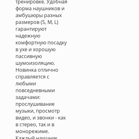
тренировке. Удобная
форма наушников и
амбушюры разных
размеров (S, M, L)
гарантируют
надежную
комфортную посадку
в ухе и хорошую
пассивную
шумоизоляцию.
Новинка отлично
справляется с
любыми
повседневными
задачами:
прослушивание
музыки, просмотр
видео, и звонки - как
в стерео, так и в
монорежиме.
Каждый наушник