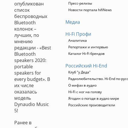
опубликован
Пресс-релизы
список
Новости портала hifiNews
беспроводных
Медиа
Bluetooth
колонок –
Hi-Fi Профи
лучших, по
Аналитика
мнению
редакции - «Best
Репортажи и интервью
Bluetooth
Каталог Hi-Fi брендов
speakers 2020:
Российский Hi-End
portable
speakers for
Клуб "у Деда"
every budget». В
Радиолюбительство. Hi-End по-рус
их числе
О мифах в аудио
оказалась
Hi-Fi с ног на голову
модель
Ягодин о погоде в аудио мире
Dynaudio Music
Российские производители
5!
Ранее в