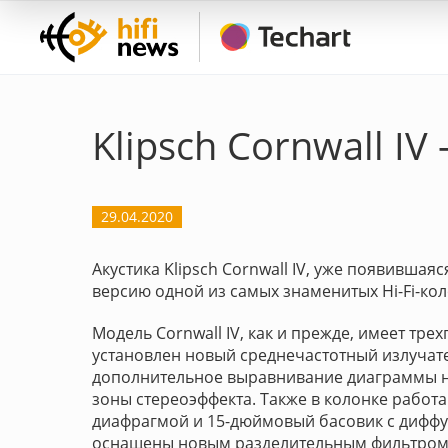
Klipsch Cornwall I
29.04.2020
Акустика Klipsch Cornwall IV, уже появивша
версию одной из самых знаменитых Hi-Fi-кол
Модель Cornwall IV, как и прежде, имеет тр
установлен новый среднечастотный излучате
дополнительное выравнивание диаграммы н
зоны стереоэффекта. Также в колонке работ
диафрагмой и 15-дюймовый басовик с диффуз
оснащены новым разделительным фильтром,