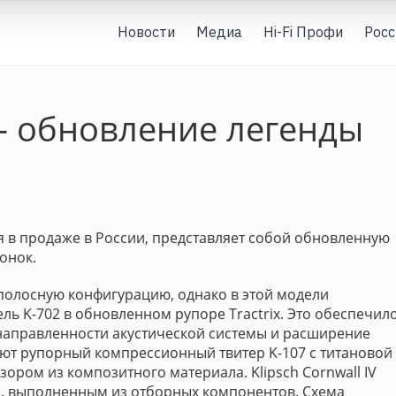
Новости
Медиа
Hi-Fi Профи
Росс
V – обновление легенды
яся в продаже в России, представляет собой обновленную
онок.
ехполосную конфигурацию, однако в этой модели
ль K-702 в обновленном рупоре Tractrix. Это обеспечил
аправленности акустической системы и расширение
ают рупорный компрессионный твитер K-107 с титановой
ором из композитного материала. Klipsch Cornwall IV
 выполненным из отборных компонентов. Схема