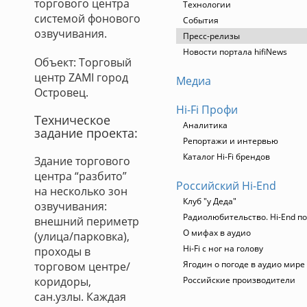
торгового центра
Технологии
системой фонового
События
озвучивания.
Пресс-релизы
Новости портала hifiNews
Объект: Торговый
центр ZAMI город
Медиа
Островец.
Hi-Fi Профи
Техническое
Аналитика
задание проекта:
Репортажи и интервью
Каталог Hi-Fi брендов
Здание торгового
центра “разбито”
Российский Hi-End
на несколько зон
Клуб "у Деда"
озвучивания:
Радиолюбительство. Hi-End по
внешний периметр
О мифах в аудио
(улица/парковка),
Hi-Fi с ног на голову
проходы в
Ягодин о погоде в аудио мире
торговом центре/
коридоры,
Российские производители
сан.узлы. Каждая