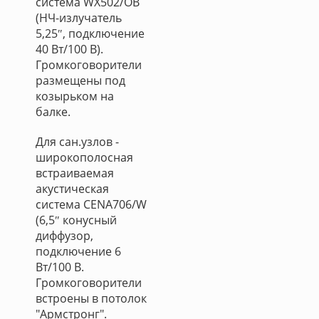
система WX502/OB
(НЧ-излучатель
5,25″, подключение
40 Вт/100 В).
Громкоговорители
размещены под
козырьком на
балке.
Для сан.узлов -
широкополосная
встраиваемая
акустическая
система CENA706/W
(6,5″ конусный
диффузор,
подключение 6
Вт/100 В.
Громкоговорители
встроены в потолок
"Армстронг".