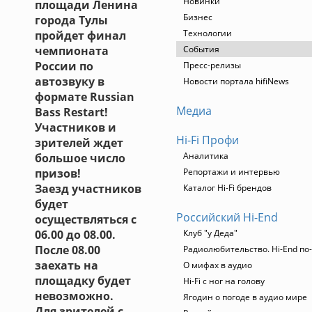
Новинки
площади Ленина
Бизнес
города Тулы
Технологии
пройдет финал
чемпионата
События
России по
Пресс-релизы
автозвуку в
Новости портала hifiNews
формате Russian
Медиа
Bass Restart!
Участников и
Hi-Fi Профи
зрителей ждет
Аналитика
большое число
призов!
Репортажи и интервью
Заезд участников
Каталог Hi-Fi брендов
будет
Российский Hi-End
осуществляться с
06.00 до 08.00.
Клуб "у Деда"
После 08.00
Радиолюбительство. Hi-End по
заехать на
О мифах в аудио
площадку будет
Hi-Fi с ног на голову
невозможно.
Ягодин о погоде в аудио мире
Для зрителей с