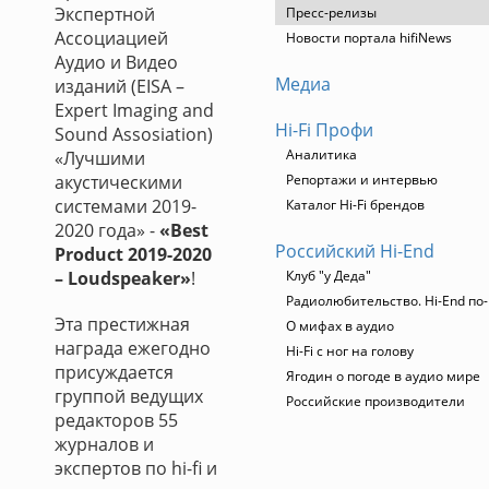
Экспертной
Пресс-релизы
Ассоциацией
Новости портала hifiNews
Аудио и Видео
Медиа
изданий (EISA –
Expert Imaging and
Hi-Fi Профи
Sound Assosiation)
Аналитика
«Лучшими
акустическими
Репортажи и интервью
системами 2019-
Каталог Hi-Fi брендов
2020 года» -
«Best
Российский Hi-End
Product 2019-2020
– Loudspeaker»
!
Клуб "у Деда"
Радиолюбительство. Hi-End по-
Эта престижная
О мифах в аудио
награда ежегодно
Hi-Fi с ног на голову
присуждается
Ягодин о погоде в аудио мире
группой ведущих
Российские производители
редакторов 55
журналов и
экспертов по hi-fi и