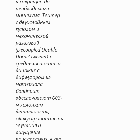
и сокращен до
необходимого
минимума. Твитер
с двухслойным
куполом и
механической
развязкой
(Decoupled Double
Dome’ tweeter) и
среднечастотный
динамик с
диффузором из
материала
Continuum
обеспечивают 603-
м колонкам
детальность,
сфокусированность
звучания и
ощущение
присутствия, в то