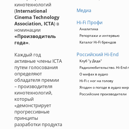
кинотехнологий
Медиа
(
International
Cinema Technology
Hi-Fi Профи
Association, ICTA
) в
Аналитика
номинации
«Производитель
Репортажи и интервью
года»
.
Каталог Hi-Fi брендов
Российский Hi-End
Каждый год
активные члены ICTA
Клуб "у Деда"
путем голосования
Радиолюбительство. Hi-End 
определяют
О мифах в аудио
обладателя премии
Hi-Fi с ног на голову
– производителя
Ягодин о погоде в аудио мир
кинотехнологий,
Российские производители
который
«демонстрирует
прогрессивные
принципы
разработки продукта