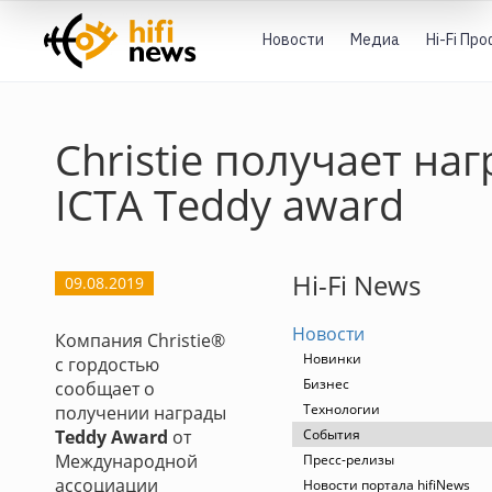
Новости
Медиа
Hi-Fi Пр
Christie получает наг
ICTA Teddy award
Hi-Fi News
09.08.2019
Новости
Компания Christie®
Новинки
с гордостью
Бизнес
сообщает о
Технологии
получении награды
Teddy Award
от
События
Международной
Пресс-релизы
ассоциации
Новости портала hifiNews