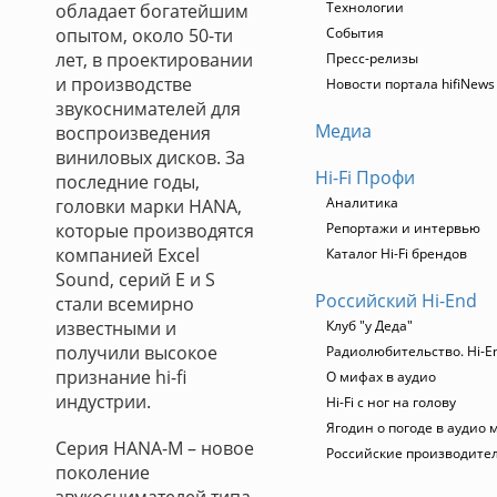
Технологии
обладает богатейшим
опытом, около 50-ти
События
лет, в проектировании
Пресс-релизы
и производстве
Новости портала hifiNews
звукоснимателей для
Медиа
воспроизведения
виниловых дисков. За
Hi-Fi Профи
последние годы,
Аналитика
головки марки HANA,
которые производятся
Репортажи и интервью
компанией Excel
Каталог Hi-Fi брендов
Sound, серий E и S
Российский Hi-End
стали всемирно
известными и
Клуб "у Деда"
получили высокое
Радиолюбительство. Hi-En
признание hi-fi
О мифах в аудио
индустрии.
Hi-Fi с ног на голову
Ягодин о погоде в аудио 
Серия HANA-M – новое
Российские производите
поколение