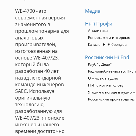
WE-4700 - это
Медиа
современная версия
Hi-Fi Профи
знаменитого в
прошлом тонарма для
Аналитика
аналоговых
Репортажи и интервью
проигрывателей,
Каталог Hi-Fi брендов
изготовленная на
Российский Hi-End
основе WE-407/23,
который была
Клуб "у Деда"
разработан 40 лет
Радиолюбительство. Hi-En
назад легендарной
О мифах в аудио
команде инженеров
Hi-Fi с ног на голову
SAEC. Используя
Ягодин о погоде в аудио 
оригинальную
Российские производител
технологию,
разработанную для
WE-407/23, японские
инженеры нашего
времени достаточно