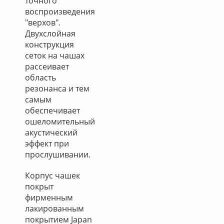
точного
воспроизведения
"верхов".
Двухслойная
конструкция
сеток на чашах
рассеивает
область
резонанса и тем
самым
обеспечивает
ошеломительный
акустический
эффект при
прослушивании.
Корпус чашек
покрыт
фирменным
лакированным
покрытием Japan