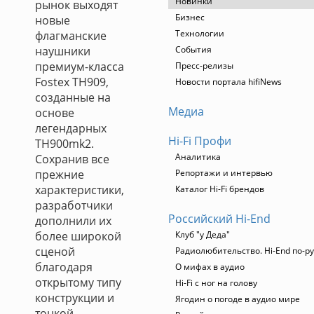
Новинки
рынок выходят
Бизнес
новые
Технологии
флагманские
наушники
События
премиум-класса
Пресс-релизы
Fostex TH909,
Новости портала hifiNews
созданные на
Медиа
основе
легендарных
Hi-Fi Профи
TH900mk2.
Аналитика
Сохранив все
прежние
Репортажи и интервью
характеристики,
Каталог Hi-Fi брендов
разработчики
Российский Hi-End
дополнили их
более широкой
Клуб "у Деда"
сценой
Радиолюбительство. Hi-End по-р
благодаря
О мифах в аудио
открытому типу
Hi-Fi с ног на голову
конструкции и
Ягодин о погоде в аудио мире
тонкой