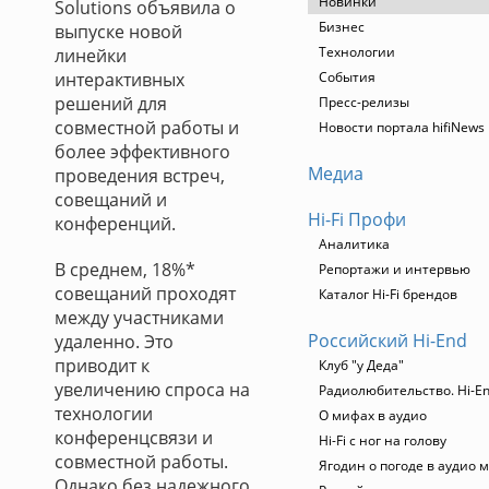
Новинки
Solutions объявила о
Бизнес
выпуске новой
Технологии
линейки
интерактивных
События
решений для
Пресс-релизы
совместной работы и
Новости портала hifiNews
более эффективного
Медиа
проведения встреч,
совещаний и
Hi-Fi Профи
конференций.
Аналитика
В среднем, 18%*
Репортажи и интервью
совещаний проходят
Каталог Hi-Fi брендов
между участниками
Российский Hi-End
удаленно. Это
приводит к
Клуб "у Деда"
увеличению спроса на
Радиолюбительство. Hi-En
технологии
О мифах в аудио
конференцсвязи и
Hi-Fi с ног на голову
совместной работы.
Ягодин о погоде в аудио 
Однако без надежного