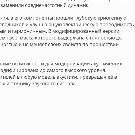
 заменили среднечастотный динамик.
ния, а его компоненты прошли глубокую криогенную
роводников и улучшающую электрическую проводимость
дным и гармоничным. В модифицированный версии
емпфер, масса которого выдержана с точностью до
чностью и не меняет своих свойств по прошествии
рокие возможности для модернизации акустических
модифицирована до самого высокого уровня.
телей в любую модель акустики, превращая её в
к источнику звукового сигнала.