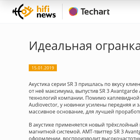
Идеальная огранка:
15.01.2019
Акустика серии SR 3 пришлась по вкусу кли
от неё максимума, выпустив SR 3 Avantgarde
технологий компании. Помимо каплевидной
Audiovector, у новинки усилены передняя и 
массивное основание, для лучшей проработ
В акустике применяется новый трёхслойный
магнитной системой. AMT-твиттер SR 3 Avant
оформлении, воспроизводит высокочастотный