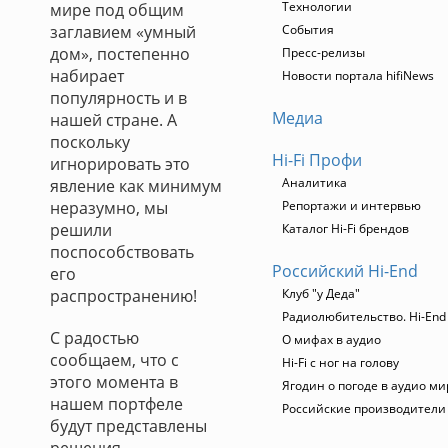
Технологии
мире под общим
заглавием «умный
События
дом», постепенно
Пресс-релизы
набирает
Новости портала hifiNews
популярность и в
Медиа
нашей стране. А
поскольку
Hi-Fi Профи
игнорировать это
Аналитика
явление как минимум
неразумно, мы
Репортажи и интервью
решили
Каталог Hi-Fi брендов
поспособствовать
Российский Hi-End
его
распространению!
Клуб "у Деда"
Радиолюбительство. Hi-End
С радостью
О мифах в аудио
сообщаем, что с
Hi-Fi с ног на голову
этого момента в
Ягодин о погоде в аудио ми
нашем портфеле
Российские производители
будут представлены